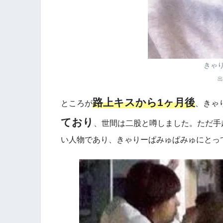
きゃ
出
路上キスから1ヶ月後
ところが
、きゃ
ており
、世間は二股と噂しました。ただ手
い人物であり、きゃりーぱみゅぱみゅにとっ