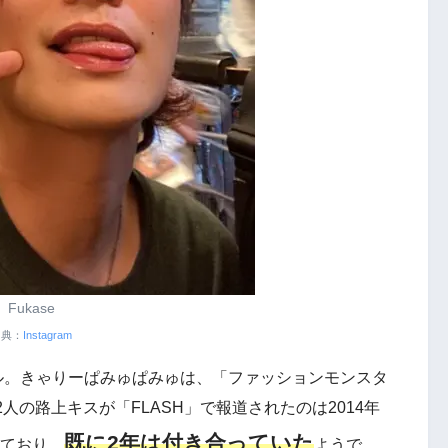
Fukase
出典：
Instagram
のボーカル。きゃりーぱみゅぱみゅは、「ファッションモンスタ
の路上キスが「FLASH」で報道されたのは2014年
既に2年は付き合っていた
ており、
ようで