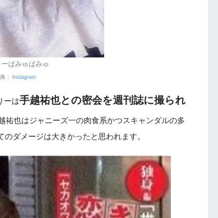
りーぱみゅぱみゅ
典：
Instagram
手越祐也との密会を週刊誌に撮られ
りーは
越祐也はジャニーズ一の肉食系かつスキャンダルの多
てのダメージは大きかったと思われます。