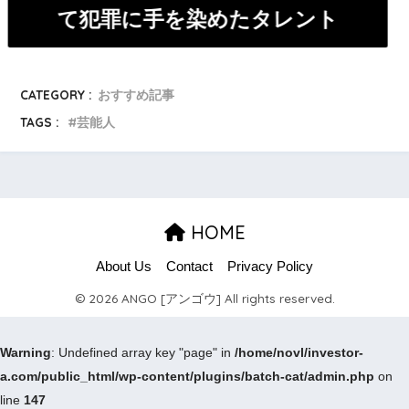
て犯罪に手を染めたタレント
CATEGORY :
おすすめ記事
TAGS :
芸能人
HOME
About Us
Contact
Privacy Policy
© 2026 ANGO [アンゴウ] All rights reserved.
Warning
: Undefined array key "page" in
/home/novl/investor-
a.com/public_html/wp-content/plugins/batch-cat/admin.php
on
line
147