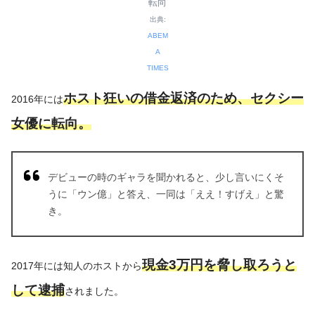
転向
出典:
ABEM
A
TIMES
ホスト狂いの借金返済のため、セクシー
2016年には
女優に転向。
デビューの時のギャラを聞かれると、少し言いにくそ
うに「ウン億」と答え、一同は「ええ！すげえ」と驚
き。
現金3万円を脅し取ろうと
2017年には知人のホストから
して逮捕
されました。