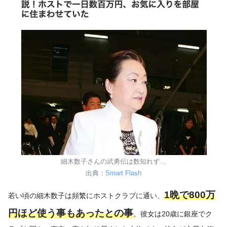
細木数子さんの武勇伝は数知れず…
出典：
Smart Flash
1晩で800万
若い頃の細木数子は頻繁にホストクラブに通い、
円ほど使う事もあったとの事
。彼女は20歳に銀座でク