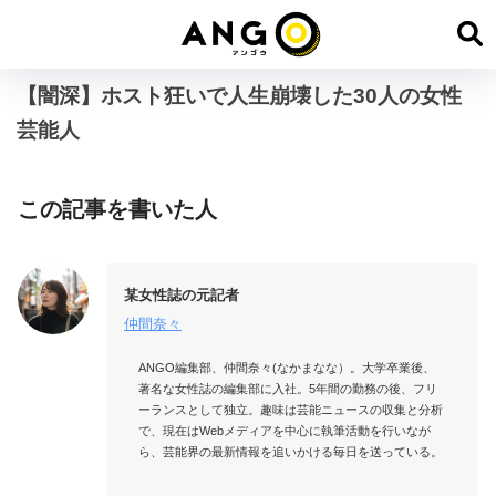
【闇深】ホスト狂いで人生崩壊した30人の女性
芸能人
この記事を書いた人
某女性誌の元記者
仲間奈々
ANGO編集部、仲間奈々(なかまなな）。大学卒業後、
著名な女性誌の編集部に入社。5年間の勤務の後、フリ
ーランスとして独立。趣味は芸能ニュースの収集と分析
で、現在はWebメディアを中心に執筆活動を行いなが
ら、芸能界の最新情報を追いかける毎日を送っている。
