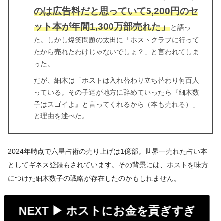
のは広告料だと思っていて5,200円のセ
ット本が年間1,300万部売れた」
と語っ
た。しかし爆笑問題の太田に「ホストクラブに行って
たから売れたわけじゃないでしょ？」と言われてしま
った。
だが、細木は「ホストは入れ替わり立ち替わり何百人
っている。その子達が地方に辞めていったら『細木数
子はスゴイよ』と言ってくれるから（本も売れる）」
と理由を述べた。
2024年時点で六星占術の売り上げは1億部。世界一売れた占い本
としてギネス登録もされています。その背景には、ホストを味方
につけた細木数子の戦略が存在したのかもしれません。
NEXT ▶︎ ホストにお金を貢ぎすぎ