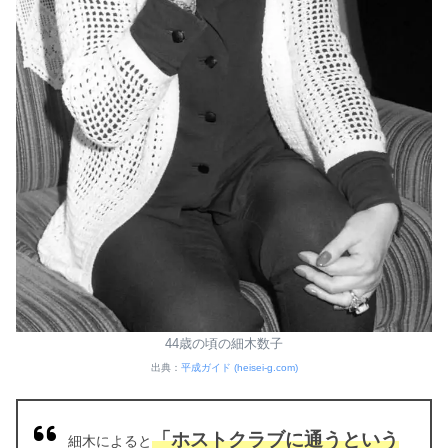
44歳の頃の細木数子
出典：
平成ガイド (heisei-g.com)
「ホストクラブに通うという
細木によると