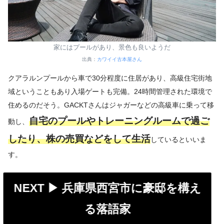
家にはプールがあり、景色も良いようだ
出典：
カワイイ古本屋さん
クアラルンプールから車で30分程度に住居があり、高級住宅街地
域ということもあり入場ゲートも完備。24時間管理された環境で
住めるのだそう。GACKTさんはジャガーなどの高級車に乗って移
自宅のプールやトレーニングルームで過ご
動し、
したり、株の売買などをして生活
しているといいま
す。
NEXT ▶︎
兵庫県西宮市に豪邸を構え
る落語家