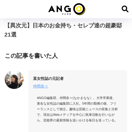
【異次元】日本のお金持ち・セレブ達の超豪邸
21選
この記事を書いた人
某女性誌の元記者
仲間奈々
ANGO編集部、仲間奈々(なかまなな）。大学卒業後、
著名な女性誌の編集部に入社。5年間の勤務の後、フリ
ーランスとして独立。趣味は芸能ニュースの収集と分析
で、現在はWebメディアを中心に執筆活動を行いなが
ら、芸能界の最新情報を追いかける毎日を送っている。
