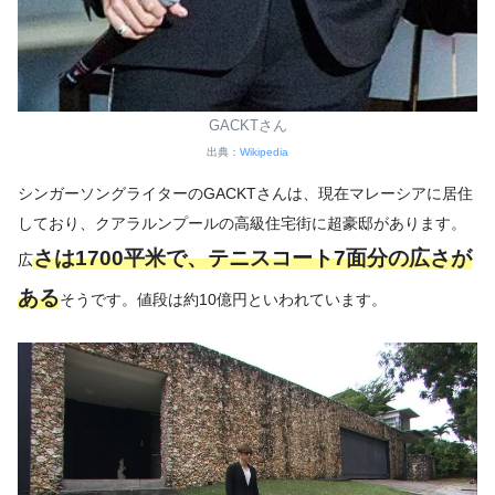
GACKTさん
出典：
Wikipedia
シンガーソングライターのGACKTさんは、現在マレーシアに居住
しており、クアラルンプールの高級住宅街に超豪邸があります。
さは1700平米で、テニスコート7面分の広さが
広
ある
そうです。値段は約10億円といわれています。