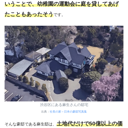
いうことで、幼稚園の運動会に庭を貸してあげ
たこともあったそう
です。
渋谷区にある麻生さんの邸宅
出典：
社長の家～日本の豪邸写真集
土地代だけで50億以上の価
そんな豪邸である麻生邸は、