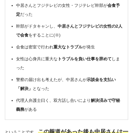
中居さんとフジテレビの女性・フジテレビ幹部が
会食予
定
だった
幹部がドタキャンし、
中居さんとフジテレビの女性の2人
で会食
をすることに(※)
会食は密室で行われ
重大なトラブル
が発生
女性は心身共に重大な
トラブルを負い仕事を辞めて
しま
った
警察の届け出も考えたが、中居さんが
示談金を支払い
「解決」
となった
代理人弁護士曰く、双方話し合いにより
解決済みで守秘
義務
がある
この報道があった後も中居さんは一
ということです。