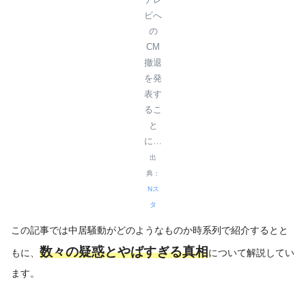
ビへ
の
CM
撤退
を発
表す
るこ
と
に…
出
典：
Nス
タ
この記事では中居騒動がどのようなものか時系列で紹介するとと
数々の疑惑と
やばすぎる
真相
もに、
について解説してい
ます。