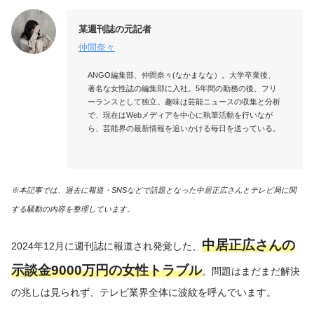
某週刊誌の元記者
仲間奈々
ANGO編集部、仲間奈々(なかまなな）。大学卒業後、
著名な女性誌の編集部に入社。5年間の勤務の後、フリ
ーランスとして独立。趣味は芸能ニュースの収集と分析
で、現在はWebメディアを中心に執筆活動を行いなが
ら、芸能界の最新情報を追いかける毎日を送っている。

※本記事では、過去に報道・SNSなどで話題となった中居正広さんとテレビ局に関
する騒動の内容を整理しています。
中居正広さんの
2024年12月に週刊誌に報道され発覚した、
示談金9000万円の女性トラブル
。問題はまだまだ解決
の兆しは見られず、テレビ業界全体に波紋を呼んでいます。