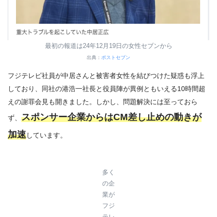
最初の報道は24年12月19日の女性セブンから
出典：
ポストセブン
フジテレビ社員が中居さんと被害者女性を結びつけた疑惑も浮上
しており、同社の港浩一社長と役員陣が異例ともいえる10時間超
えの謝罪会見も開きました。しかし、問題解決には至っておら
スポンサー企業からはCM差し止めの動きが
ず、
加速
しています。
多く
の企
業が
フジ
テレ