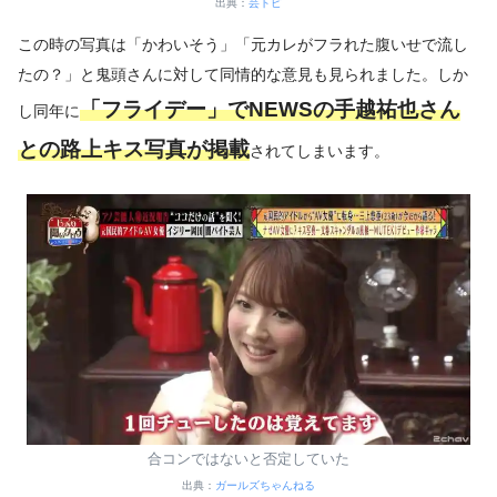
出典：
芸トピ
この時の写真は「かわいそう」「元カレがフラれた腹いせで流し
たの？」と鬼頭さんに対して同情的な意見も見られました。しか
「フライデー」でNEWSの手越祐也さん
し同年に
との路上キス写真が掲載
されてしまいます。
合コンではないと否定していた
出典：
ガールズちゃんねる