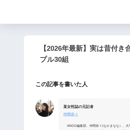
【2026年最新】実は昔付
プル30組
この記事を書いた人
某女性誌の元記者
仲間奈々
ANGO編集部、仲間奈々(なかまなな）。