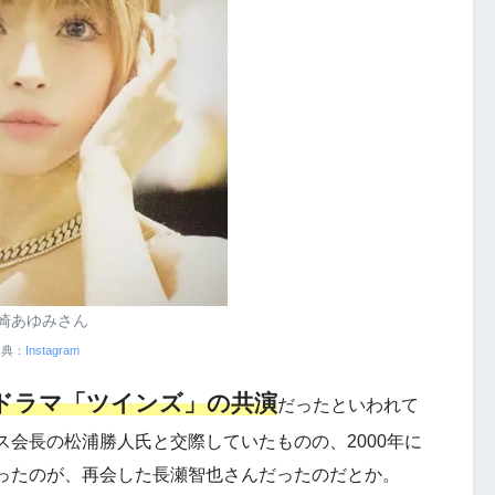
崎あゆみさん
出典：
Instagram
のドラマ「ツインズ」の共演
だったといわれて
会長の松浦勝人氏と交際していたものの、2000年に
ったのが、再会した長瀬智也さんだったのだとか。