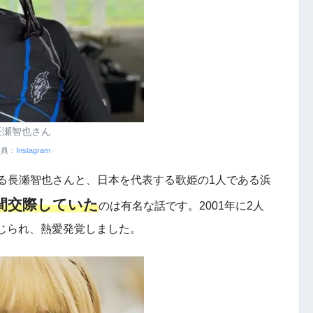
長瀬智也さん
出典：
Instagram
ある長瀬智也さんと、日本を代表する歌姫の1人である浜
年間交際していた
のは有名な話です。2001年に2人
じられ、熱愛発覚しました。