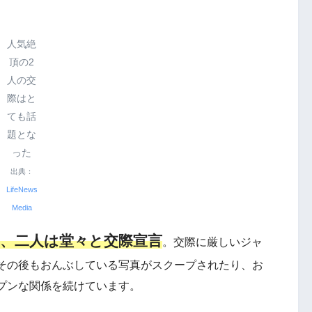
人気絶
頂の2
人の交
際はと
ても話
題とな
った
出典：
LifeNews
Media
、二人は堂々と交際宣言
。交際に厳しいジャ
その後もおんぶしている写真がスクープされたり、お
プンな関係を続けています。