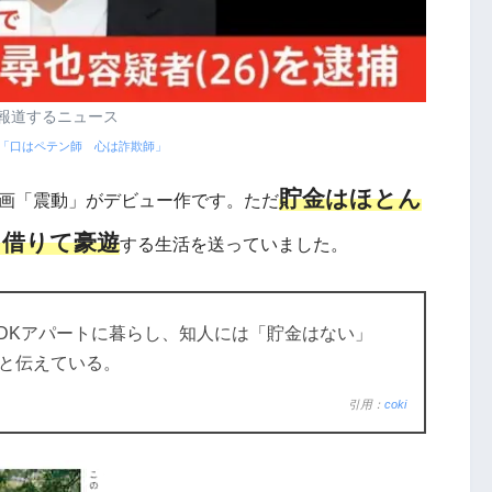
報道するニュース
「口はペテン師 心は詐欺師」
貯金はほとん
映画「震動」がデビュー作です。ただ
を借りて豪遊
する生活を送っていました。
1DKアパートに暮らし、知人には「貯金はない」
と伝えている。
引用：
coki