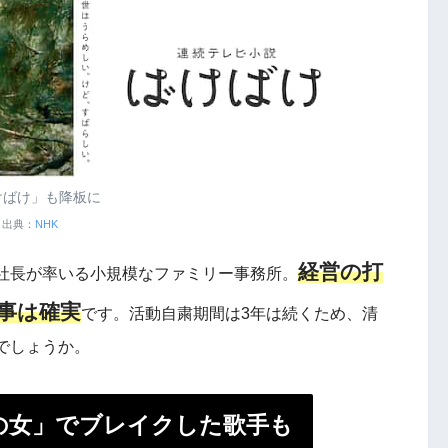
けばけ」も降板に
出典：
NHK
経営の打
社長が率いる小規模なファミリー事務所。
事は確実
です。活動自粛期間は3年は続くため、清
でしょうか。
の女」でブレイクした歌手も