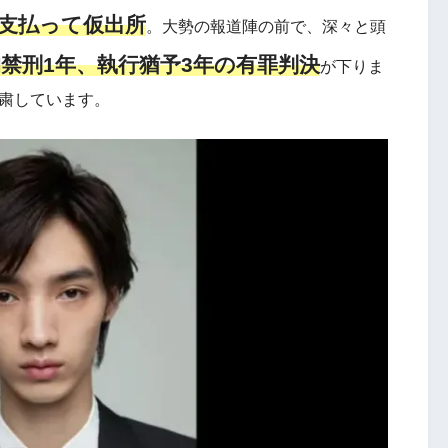
を支払って仮出所
。大勢の報道陣の前で、深々と頭
禁刑1年、執行猶予3年の有罪判決
が下りま
自粛しています。