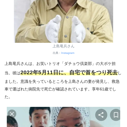
上島竜兵さん
出典：
Instagram
上島竜兵さんは、お笑いトリオ「ダチョウ倶楽部」の大ボケ担
2022年5月11日に、自宅で首をつり死去
当。彼は
し
ました。意識を失っているところを上島さんの妻が発見し、救急
車で運ばれた病院先で死亡が確認されています。享年61歳でし
た。