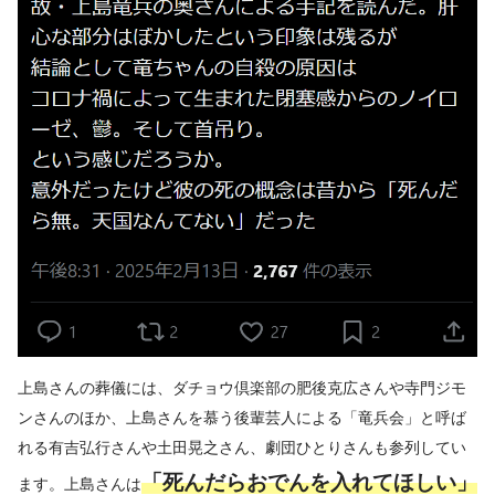
上島さんの葬儀には、ダチョウ倶楽部の肥後克広さんや寺門ジモ
ンさんのほか、上島さんを慕う後輩芸人による「竜兵会」と呼ば
れる有吉弘行さんや土田晃之さん、劇団ひとりさんも参列してい
「死んだらおでんを入れてほしい」
ます。上島さんは