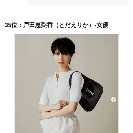
35位：戸田恵梨香（とだえりか）-女優