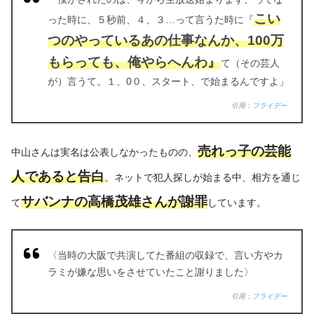
こい
った時に、５秒前、４、３…って言うた時に『
つのやっているあの仕事なんか、100万
もらっても、俺やらへんわ』
て（その芸人
が）言うて。１、0０、スタート、で始まるんですよ」
引用：
フライデー
売れっ子の芸能
中山さんは実名は公表しなかったものの、
人であると告白
。ネットで犯人探しが始まる中、相方を通じ
サバンナの高橋茂雄さんが謝罪
て
しています。
〈当時の大阪で共演してた番組の収録で、言い方やカ
ラミが嫌な思いをさせていたこと謝りました〉
引用：
フライデー