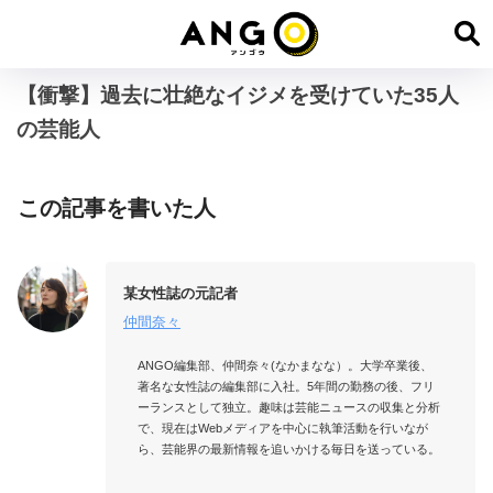
【衝撃】過去に壮絶なイジメを受けていた35人
の芸能人
この記事を書いた人
某女性誌の元記者
仲間奈々
ANGO編集部、仲間奈々(なかまなな）。大学卒業後、
著名な女性誌の編集部に入社。5年間の勤務の後、フリ
ーランスとして独立。趣味は芸能ニュースの収集と分析
で、現在はWebメディアを中心に執筆活動を行いなが
ら、芸能界の最新情報を追いかける毎日を送っている。
