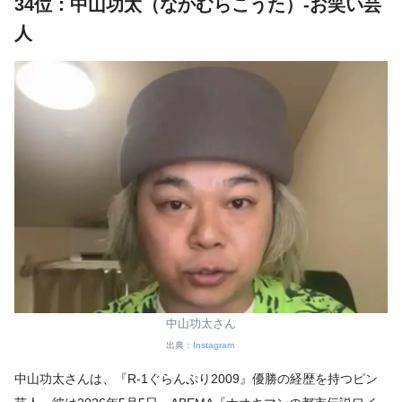
34位：中山功太（なかむらこうた）-お笑い芸
人
中山功太さん
出典：
Instagram
中山功太さんは、『R-1ぐらんぷり2009』優勝の経歴を持つピン