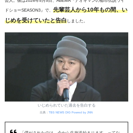
芸人。彼は2026年5月5日、ABEMA『ナオキマンの都市伝説ワイ
先輩芸人から10年もの間、い
ドショーSEASON3』で、
じめを受けていたと告白
しました。
いじめられていた過去を告白する
出典：
TBS NEWS DIG Powred by JNN
「僕がされたのは、今から生放送始まります、ってな